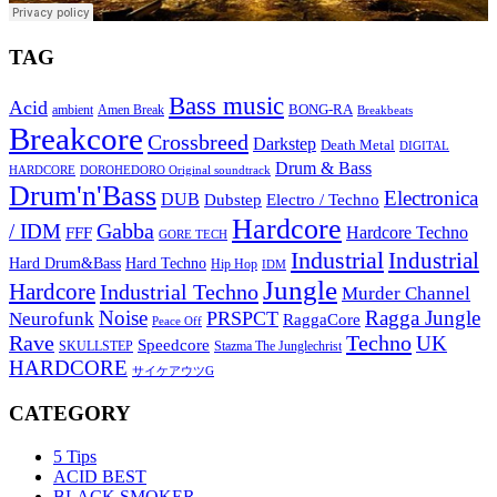
TAG
Bass music
Acid
BONG-RA
ambient
Amen Break
Breakbeats
Breakcore
Crossbreed
Darkstep
Death Metal
DIGITAL
Drum & Bass
HARDCORE
DOROHEDORO Original soundtrack
Drum'n'Bass
Electronica
DUB
Dubstep
Electro / Techno
Hardcore
Gabba
/ IDM
Hardcore Techno
FFF
GORE TECH
Industrial
Industrial
Hard Techno
Hard Drum&Bass
Hip Hop
IDM
Jungle
Hardcore
Industrial Techno
Murder Channel
Noise
Ragga Jungle
PRSPCT
Neurofunk
RaggaCore
Peace Off
Rave
Techno
UK
Speedcore
SKULLSTEP
Stazma The Junglechrist
HARDCORE
サイケアウツG
CATEGORY
5 Tips
ACID BEST
BLACK SMOKER