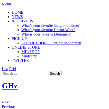
Menu
HOME
NEWS
INTERVIEW
What’s your favorite thing of all time?
What’s your favorite Horror Work?
Who is your favorite Drummer?
PICK UP
DOROHEDORO Original soundtrack
ONLINE STORE
MHzSHOP
bandcamp
TWITTER
List
Grid
GHz
Next
Previous