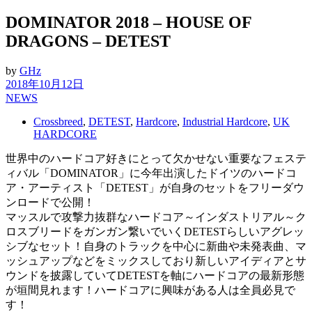
DOMINATOR 2018 – HOUSE OF
DRAGONS – DETEST
by
GHz
2018年10月12日
NEWS
Crossbreed
,
DETEST
,
Hardcore
,
Industrial Hardcore
,
UK
HARDCORE
世界中のハードコア好きにとって欠かせない重要なフェステ
ィバル「DOMINATOR」に今年出演したドイツのハードコ
ア・アーティスト「DETEST」が自身のセットをフリーダウ
ンロードで公開！
マッスルで攻撃力抜群なハードコア～インダストリアル～ク
ロスブリードをガンガン繋いでいくDETESTらしいアグレッ
シブなセット！自身のトラックを中心に新曲や未発表曲、マ
ッシュアップなどをミックスしており新しいアイディアとサ
ウンドを披露していてDETESTを軸にハードコアの最新形態
が垣間見れます！ハードコアに興味がある人は全員必見で
す！