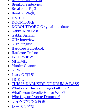
Breakcore interview
Breakcore Top3
Breakcore特集
DNB TOP3
DOOMCORE
DOROHEDORO Original soundtrack
Gabba Kick Best
Gabba Summit
GHz Interview
GHz Junglist
Hardcore Guidebook
Hardcore Techno
INTERVIEW
MHz Mix
Murder Channel
NEWS
Peace Off特集
PICK UP
THIS IS DARKSIDE OF DRUM & BASS
What's your favorite thing of all time?
What’s your favorite Horror Work?
Who is your favorite Drummer?
サイケアウツG特集
レーベル特集