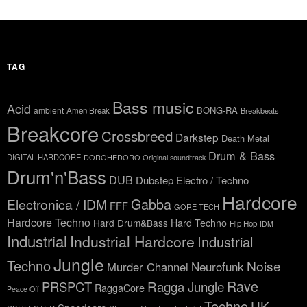
TAG
Bass music
Acid
BONG-RA
ambient
Amen Break
Breakbeats
Breakcore
Crossbreed
Darkstep
Death Metal
Drum & Bass
DIGITAL HARDCORE
DOROHEDORO Original soundtrack
Drum'n'Bass
DUB
Dubstep
Electro / Techno
Hardcore
Gabba
Electronica / IDM
FFF
GORE TECH
Hardcore Techno
Hard Drum&Bass
Hard Techno
Hip Hop
IDM
Industrial
Industrial Hardcore
Industrial
Jungle
Techno
Noise
Neurofunk
Murder Channel
Rave
Ragga Jungle
PRSPCT
RaggaCore
Peace Off
Techno
UK