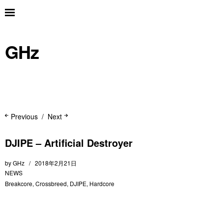
GHz
Previous
Next
DJIPE – Artificial Destroyer
by
GHz
2018年2月21日
NEWS
Breakcore
,
Crossbreed
,
DJIPE
,
Hardcore