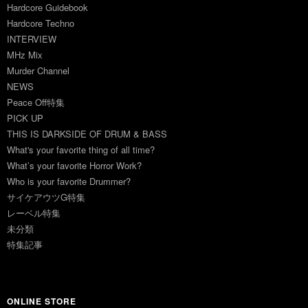
Hardcore Guidebook
Hardcore Techno
INTERVIEW
MHz Mix
Murder Channel
NEWS
Peace Off特集
PICK UP
THIS IS DARKSIDE OF DRUM & BASS
What's your favorite thing of all time?
What’s your favorite Horror Work?
Who is your favorite Drummer?
サイケアウツG特集
レーベル特集
未分類
特集記事
ONLINE STORE