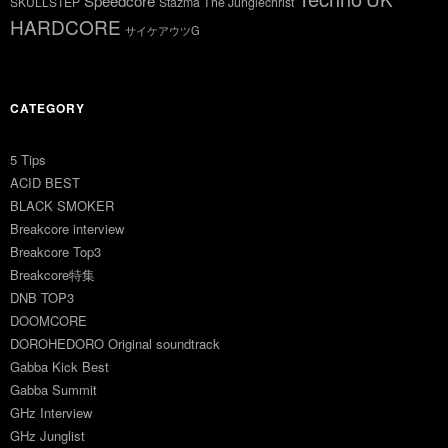
Speedcore
SKULLSTEP
Stazma The Junglechrist
HARDCORE
サイケアウツG
CATEGORY
5 Tips
ACID BEST
BLACK SMOKER
Breakcore interview
Breakcore Top3
Breakcore特集
DNB TOP3
DOOMCORE
DOROHEDORO Original soundtrack
Gabba Kick Best
Gabba Summit
GHz Interview
GHz Junglist