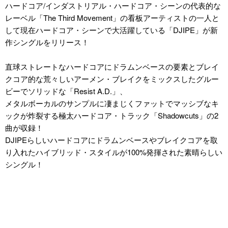
ハードコア/インダストリアル・ハードコア・シーンの代表的な
レーベル「The Third Movement」の看板アーティストの一人と
して現在ハードコア・シーンで大活躍している「DJIPE」が新
作シングルをリリース！
直球ストレートなハードコアにドラムンベースの要素とブレイ
クコア的な荒々しいアーメン・ブレイクをミックスしたグルー
ビーでソリッドな「Resist A.D.」、
メタルボーカルのサンプルに凄まじくファットでマッシブなキ
ックが炸裂する極太ハードコア・トラック「Shadowcuts」の2
曲が収録！
DJIPEらしいハードコアにドラムンベースやブレイクコアを取
り入れたハイブリッド・スタイルが100%発揮された素晴らしい
シングル！