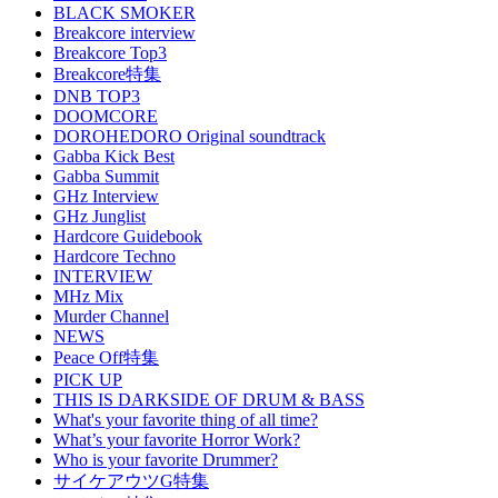
BLACK SMOKER
Breakcore interview
Breakcore Top3
Breakcore特集
DNB TOP3
DOOMCORE
DOROHEDORO Original soundtrack
Gabba Kick Best
Gabba Summit
GHz Interview
GHz Junglist
Hardcore Guidebook
Hardcore Techno
INTERVIEW
MHz Mix
Murder Channel
NEWS
Peace Off特集
PICK UP
THIS IS DARKSIDE OF DRUM & BASS
What's your favorite thing of all time?
What’s your favorite Horror Work?
Who is your favorite Drummer?
サイケアウツG特集