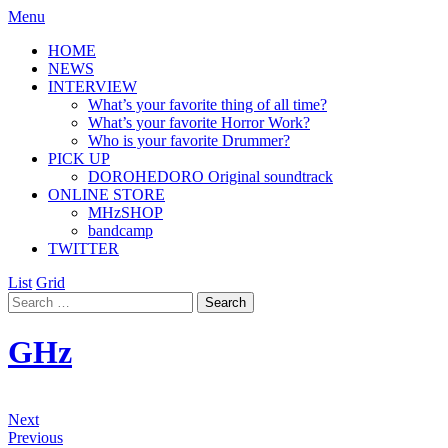
Menu
HOME
NEWS
INTERVIEW
What’s your favorite thing of all time?
What’s your favorite Horror Work?
Who is your favorite Drummer?
PICK UP
DOROHEDORO Original soundtrack
ONLINE STORE
MHzSHOP
bandcamp
TWITTER
List
Grid
GHz
Next
Previous