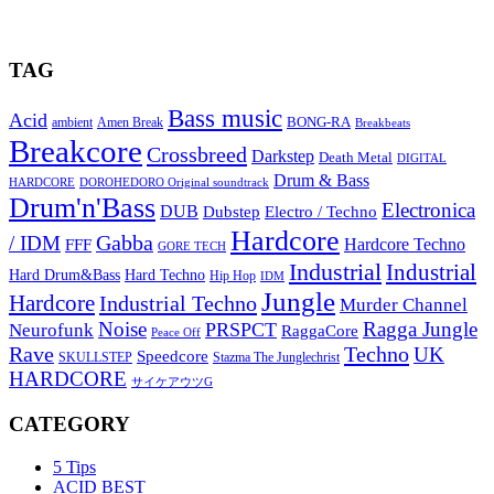
TAG
Bass music
Acid
BONG-RA
ambient
Amen Break
Breakbeats
Breakcore
Crossbreed
Darkstep
Death Metal
DIGITAL
Drum & Bass
HARDCORE
DOROHEDORO Original soundtrack
Drum'n'Bass
Electronica
DUB
Dubstep
Electro / Techno
Hardcore
Gabba
/ IDM
Hardcore Techno
FFF
GORE TECH
Industrial
Industrial
Hard Techno
Hard Drum&Bass
Hip Hop
IDM
Jungle
Hardcore
Industrial Techno
Murder Channel
Noise
Ragga Jungle
PRSPCT
Neurofunk
RaggaCore
Peace Off
Rave
Techno
UK
Speedcore
SKULLSTEP
Stazma The Junglechrist
HARDCORE
サイケアウツG
CATEGORY
5 Tips
ACID BEST