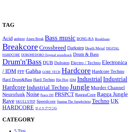
TAG
Bass music
Acid
BONG-RA
ambient
Amen Break
Breakbeats
Breakcore
Crossbreed
Darkstep
Death Metal
DIGITAL
Drum & Bass
HARDCORE
DOROHEDORO Original soundtrack
Drum'n'Bass
Electronica
DUB
Dubstep
Electro / Techno
Hardcore
Gabba
/ IDM
Hardcore Techno
FFF
GORE TECH
Industrial
Industrial
Hard Techno
Hard Drum&Bass
Hip Hop
IDM
Jungle
Hardcore
Industrial Techno
Murder Channel
Noise
Ragga Jungle
PRSPCT
Neurofunk
RaggaCore
Peace Off
Rave
Techno
UK
Speedcore
SKULLSTEP
Stazma The Junglechrist
HARDCORE
サイケアウツG
CATEGORY
5 Tips