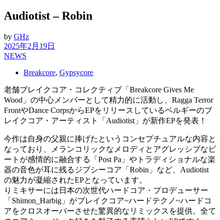
Audiotist – Robin
by
GHz
2025年2月19日
NEWS
Breakcore
,
Gypsycore
老舗ブレイクコア・コレクティブ「Breakcore Gives Me
Wood」の中心メンバーとして精力的に活動し、Ragga Terror
FrontやDance CorpsからEPをリリースしているベルギーのブ
レイクコア・アーティスト「Audiotist」が新作EPを発表！
今作は自身の父親に捧げたというコンセプチュアルな内容と
なっており、メランコリックなメロディとアグレッシブなビ
ートが感情的に融合する「Post Pa」やトラディショナルな楽
器の音色が耳に残るジプシーコア「Robin」など、Audiotist
の魅力が凝縮されたEPとなっています。
りミキサーには日本の次世代ハードコア・プロデューサー
「Shimon_Harbig」がブレイクコア~ハードテクノ~ハードコ
アをクロスオーバーさせた驚異的なリミックスを提供。全て