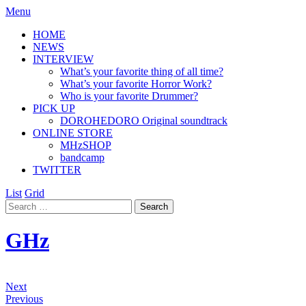
Menu
HOME
NEWS
INTERVIEW
What’s your favorite thing of all time?
What’s your favorite Horror Work?
Who is your favorite Drummer?
PICK UP
DOROHEDORO Original soundtrack
ONLINE STORE
MHzSHOP
bandcamp
TWITTER
List
Grid
GHz
Next
Previous