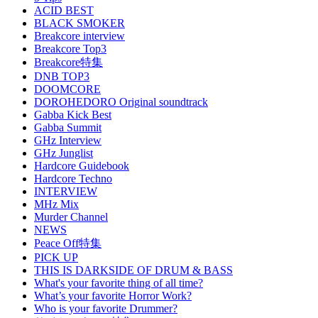
ACID BEST
BLACK SMOKER
Breakcore interview
Breakcore Top3
Breakcore特集
DNB TOP3
DOOMCORE
DOROHEDORO Original soundtrack
Gabba Kick Best
Gabba Summit
GHz Interview
GHz Junglist
Hardcore Guidebook
Hardcore Techno
INTERVIEW
MHz Mix
Murder Channel
NEWS
Peace Off特集
PICK UP
THIS IS DARKSIDE OF DRUM & BASS
What's your favorite thing of all time?
What’s your favorite Horror Work?
Who is your favorite Drummer?