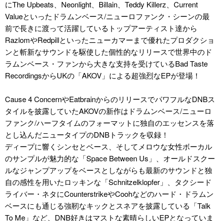
にThe Upbeats、Neonlight、Billain、Teddy Killerz、Current
Valueといったドラムンベース/ニューロファンク・シーンの最
前で長きに渡って活躍しているトップアーティスト達から
RazlomやRedpillといったニューカマーまで優れたプロダクショ
ンと斬新なサウンドを駆使した個性的なリリースで世界中のド
ラムンベース・ファンから大きな支持を受けているBad Taste
RecordingsからUKの「AKOV」による超強烈なEPが登場！
Cause 4 ConcernやEatbrainからのリリースでパワフルなDNBス
タイルを披露していたAKOVの新作はドラムンベース/ニューロ
ファンク/ハーフタイムのフォーマットに独自のエッセンスを落
とし込んだニュータイプのDNBトラックを収録！
ディープに響くシンセとベース、そしてメロウな女性ボーカル
のサンプルが魅力的な「Space Between Us」、オールドスクー
ルなジャンプアップをベースとしながらも最新のサウンドと独
自の感性を用いたロッキンな「Schnitzelklopfer」、タクシード
ライバー・ネタにCounterstrikeやCoohなどのハード・ドラムン
ベースにも通じる強靭なキックとスネアを披露している「Talk
To Me」など、DNB好きはマストな素晴らしいEPとなっていま