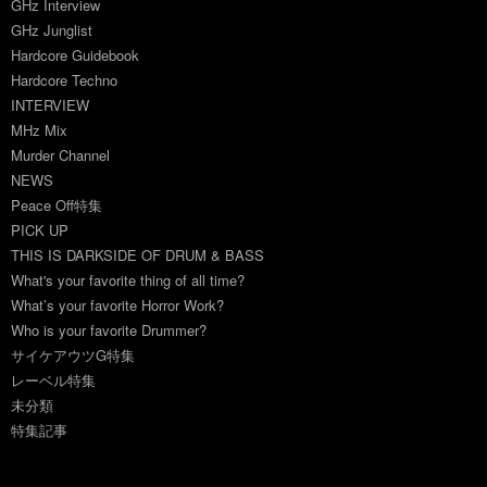
GHz Interview
GHz Junglist
Hardcore Guidebook
Hardcore Techno
INTERVIEW
MHz Mix
Murder Channel
NEWS
Peace Off特集
PICK UP
THIS IS DARKSIDE OF DRUM & BASS
What's your favorite thing of all time?
What’s your favorite Horror Work?
Who is your favorite Drummer?
サイケアウツG特集
レーベル特集
未分類
特集記事