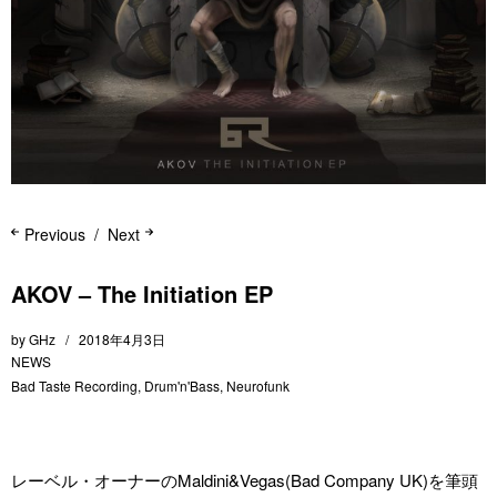
Previous
Next
AKOV – The Initiation EP
by
GHz
2018年4月3日
NEWS
Bad Taste Recording
,
Drum'n'Bass
,
Neurofunk
レーベル・オーナーのMaldini&Vegas(Bad Company UK)を筆頭