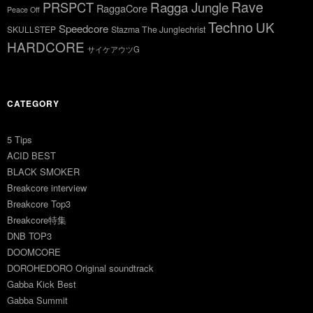
Rave
Ragga Jungle
PRSPCT
RaggaCore
Peace Off
Techno
UK
Speedcore
SKULLSTEP
Stazma The Junglechrist
HARDCORE
サイケアウツG
CATEGORY
5 Tips
ACID BEST
BLACK SMOKER
Breakcore interview
Breakcore Top3
Breakcore特集
DNB TOP3
DOOMCORE
DOROHEDORO Original soundtrack
Gabba Kick Best
Gabba Summit