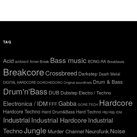
TAG
Bass music
Acid
BONG-RA
ambient
Amen Break
Breakbeats
Breakcore
Crossbreed
Darkstep
Death Metal
Drum & Bass
DIGITAL HARDCORE
DOROHEDORO Original soundtrack
Drum'n'Bass
DUB
Dubstep
Electro / Techno
Hardcore
Gabba
Electronica / IDM
FFF
GORE TECH
Hardcore Techno
Hard Drum&Bass
Hard Techno
Hip Hop
IDM
Industrial
Industrial Hardcore
Industrial
Jungle
Techno
Noise
Neurofunk
Murder Channel